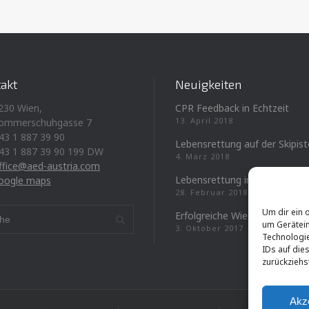
akt
Neuigkeiten
230 Wien,
CPR Feedback in Echtzeit
13. April 2018
ommerschuhgasse 7
43 1 887 39 90
Lebensrettung auf der Skipist
43 1 887 39 90 199 DW
4. März 2018
ffice@aed-austria.com
Lebensrettung in Linz
oogle maps
28. Februar 2018
Um dir ein 
Erfolgreiche Wiederbelebung
um Gerätein
3. Oktober 2017
Technologie
IDs auf die
zurückziehs
Akz