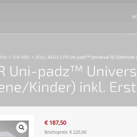
H
ehör
Zoll AED
ZOLL AED3 CPR Uni-padz™ Universal III Elektrode (E
 Uni-padz™ Universal
ne/Kinder) inkl. Erste
€
187,50
Bruttopreis:
€
225,00