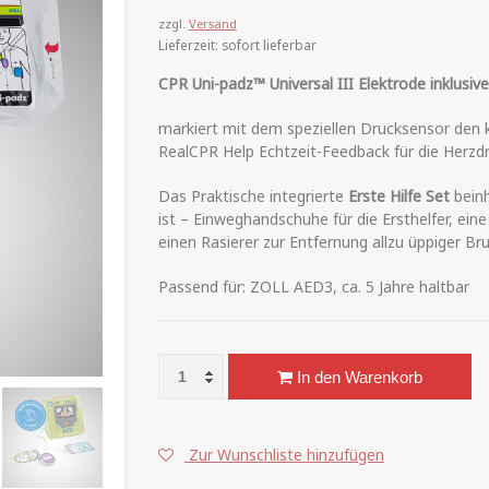
zzgl.
Versand
Lieferzeit: sofort lieferbar
CPR Uni-padz™ Universal III Elektrode inklusive
markiert mit dem speziellen Drucksensor den
RealCPR Help Echtzeit-Feedback für die Herz
Das Praktische integrierte
Erste Hilfe Set
beinh
ist – Einweghandschuhe für die Ersthelfer, ei
einen Rasierer zur Entfernung allzu üppiger Br
Passend für: ZOLL AED3, ca. 5 Jahre haltbar
ZOLL AED3 CPR Uni-padz™ Universal III Elektro
In den Warenkorb
Zur Wunschliste hinzufügen