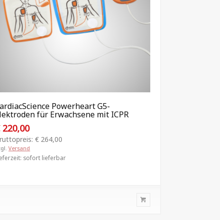
ardiacScience Powerheart G5-
Philips HS
lektroden für Erwachsene mit ICPR
€
195,00
€
220,00
Bruttopreis:
ruttopreis:
€
264,00
zzgl.
Versand
zgl.
Versand
Lieferzeit: sofo
eferzeit: sofort lieferbar