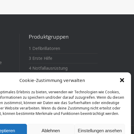
Produktgruppen
1 Defibrillatoren
3 Erste Hilfe
e
4 Notfallausrüstung
MTL-Medical Medizintechnik
Cookie-Zustimmung verwalten
optimales Erlebnis zu bieten, verwenden wir Technologien wie Cookies,
formationen zu speichern und/oder darauf zuzugreifen. Wenn du diesen
n zustimmst, können wir Daten wie das Surfverhalten oder eindeutige
ser Website verarbeiten. Wenn du deine Zustimmung nicht erteilst oder
t, können bestimmte Merkmale und Funktionen beeinträchtigt werden.
eptieren
Ablehnen
Einstellungen ansehen