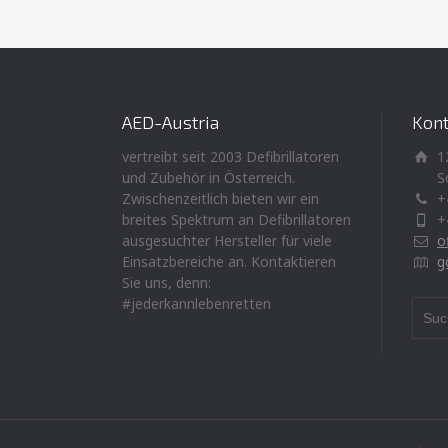
AED-Austria
Kont
vertreibt seit 2003 Defibrillatoren
1
und Zubehör in Österreich.
S
Zwischenzeitlich bieten wir ein
+
breites Spektrum an Defibrillatoren
+
ausgesuchter Hersteller für viele
o
Einsatzbereiche an. Kontaktieren
g
Sie uns, denn:
#jederkannlebenretten