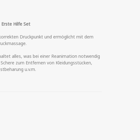
 Erste Hilfe Set
 korrekten Druckpunkt und ermöglicht mit dem
druckmassage.
altet alles, was bei einer Reanimation notwendig
ne Schere zum Entfernen von Kleidungsstücken,
ustbeharung u.v.m.
de (Erwachsene/Kinder) inkl. Erste Hilfe Set Menge