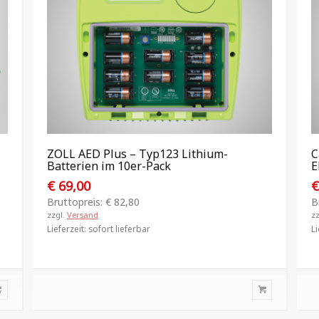
ZOLL AED Plus – Typ123 Lithium-
C
Batterien im 10er-Pack
E
€
69,00
Bruttopreis:
€
82,80
B
zzgl.
Versand
z
Lieferzeit: sofort lieferbar
Li