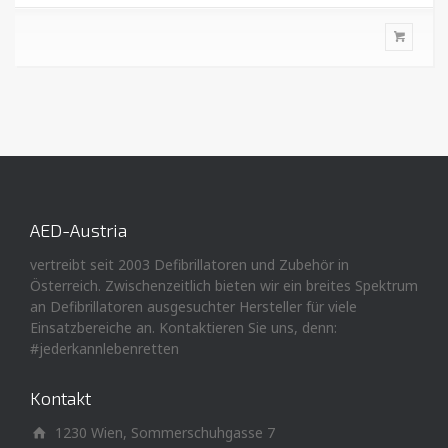
AED-Austria
vertreibt seit 2003 Defibrillatoren und Zubehör in
Österreich. Zwischenzeitlich bieten wir ein breites Spektrum
an Defibrillatoren ausgesuchter Hersteller für viele
Einsatzbereiche an. Kontaktieren Sie uns, denn:
#jederkannlebenretten
Kontakt
1230 Wien, Sommerschuhgasse 7