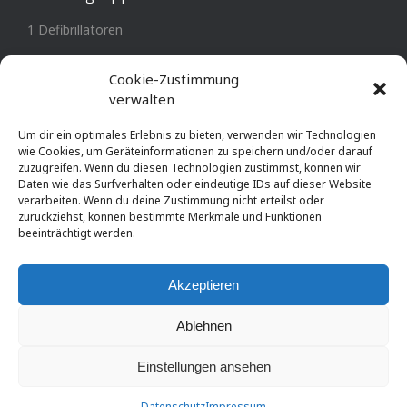
1 Defibrillatoren
3 Erste Hilfe
Cookie-Zustimmung
4 Notfallausrüstung
verwalten
MTL-Medical Medizintechnik
Um dir ein optimales Erlebnis zu bieten, verwenden wir Technologien
wie Cookies, um Geräteinformationen zu speichern und/oder darauf
zuzugreifen. Wenn du diesen Technologien zustimmst, können wir
Daten wie das Surfverhalten oder eindeutige IDs auf dieser Website
verarbeiten. Wenn du deine Zustimmung nicht erteilst oder
zurückziehst, können bestimmte Merkmale und Funktionen
© AED-Austria, Andreas Leithner 2003-2024
beeinträchtigt werden.
Impressum
Datenschutz
Widerrufsbelehrung
Haftungsausschluss
AGB
Akzeptieren
Ablehnen
Einstellungen ansehen
Datenschutz
Impressum