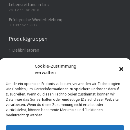
Lebensrettung in Linz
28. Februar 2018
Erfolgreiche Wiederbelebung
3. Oktober 2017
Produktgruppen
1 Defibrillatoren
3 Erste Hilfe
Cookie-Zustimmung
4 Notfallausrüstung
verwalten
MTL-Medical Medizintechnik
Um dir ein optimales Erlebnis zu bieten, verwenden wir Technologien
wie Cookies, um Geräteinformationen zu speichern und/oder darauf
zuzugreifen. Wenn du diesen Technologien zustimmst, können wir
Daten wie das Surfverhalten oder eindeutige IDs auf dieser Website
verarbeiten. Wenn du deine Zustimmung nicht erteilst oder
zurückziehst, können bestimmte Merkmale und Funktionen
© AED-Austria, Andreas Leithner 2003-2024
beeinträchtigt werden.
Impressum
Datenschutz
Widerrufsbelehrung