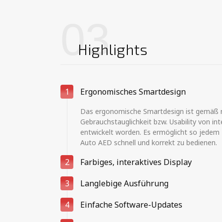
03
Highlights
1
Ergonomisches Smartdesign
Das ergonomische Smartdesign ist gemäß n
Gebrauchstauglichkeit bzw. Usability von in
entwickelt worden. Es ermöglicht so jedem E
Auto AED schnell und korrekt zu bedienen.
2
Farbiges, interaktives Display
3
Langlebige Ausführung
4
Einfache Software-Updates