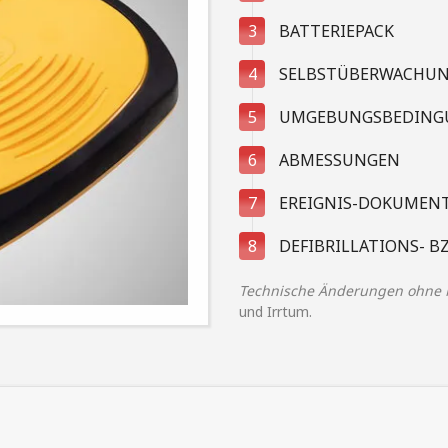
3
BATTERIEPACK
4
SELBSTÜBERWACHU
5
UMGEBUNGSBEDING
6
ABMESSUNGEN
7
EREIGNIS-DOKUMEN
8
DEFIBRILLATIONS- B
Technische Änderungen ohne M
und Irrtum.