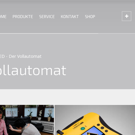
OME
PRODUKTE
SERVICE
KONTAKT
SHOP
AED - Der Vollautomat
ollautomat