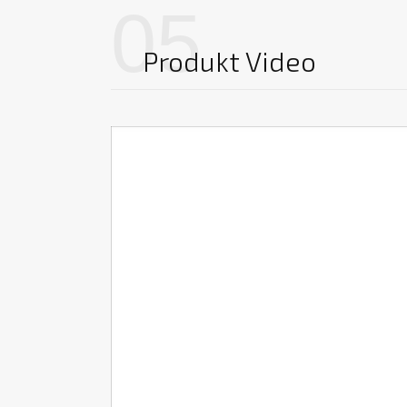
05
Produkt Video
Video-
Player