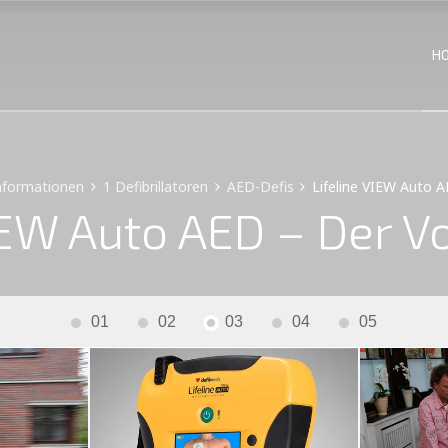
H
nformationen
1 Defibrillatoren
AED-Defis
Lifeline VIEW Auto 
VIEW Auto AED – Der V
01
02
03
04
05