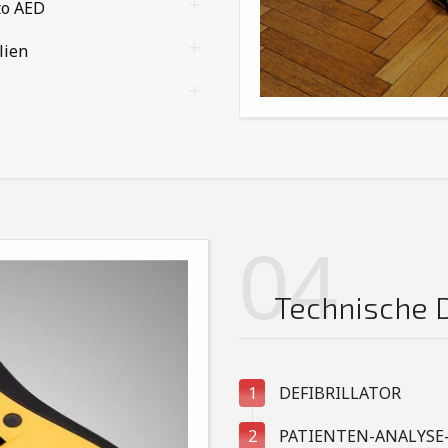
to AED
lien
04
Technische 
1
DEFIBRILLATOR
2
PATIENTEN-ANALYSE