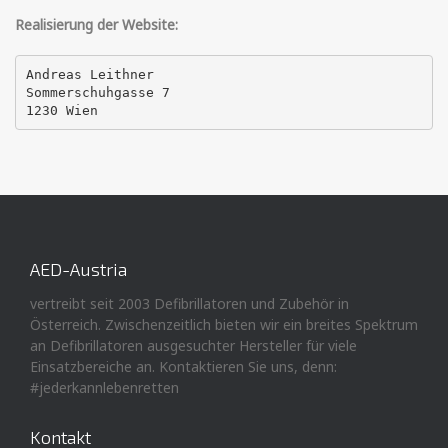
Realisierung der Website:
Andreas Leithner

Sommerschuhgasse 7

1230 Wien
AED-Austria
vertreibt seit 2003 Defibrillatoren und Zubehör in
Österreich. Zwischenzeitlich bieten wir ein breites Spektrum
an Defibrillatoren ausgesuchter Hersteller für viele
Einsatzbereiche an. Kontaktieren Sie uns, denn:
#jederkannlebenretten
Kontakt