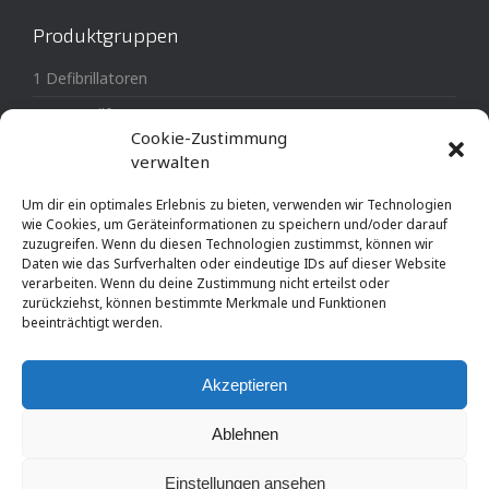
Produktgruppen
1 Defibrillatoren
3 Erste Hilfe
Cookie-Zustimmung
4 Notfallausrüstung
verwalten
MTL-Medical Medizintechnik
Um dir ein optimales Erlebnis zu bieten, verwenden wir Technologien
wie Cookies, um Geräteinformationen zu speichern und/oder darauf
zuzugreifen. Wenn du diesen Technologien zustimmst, können wir
Daten wie das Surfverhalten oder eindeutige IDs auf dieser Website
verarbeiten. Wenn du deine Zustimmung nicht erteilst oder
zurückziehst, können bestimmte Merkmale und Funktionen
© AED-Austria, Andreas Leithner 2003-2024
beeinträchtigt werden.
Impressum
Datenschutz
Widerrufsbelehrung
Haftungsausschluss
AGB
Akzeptieren
Ablehnen
Einstellungen ansehen